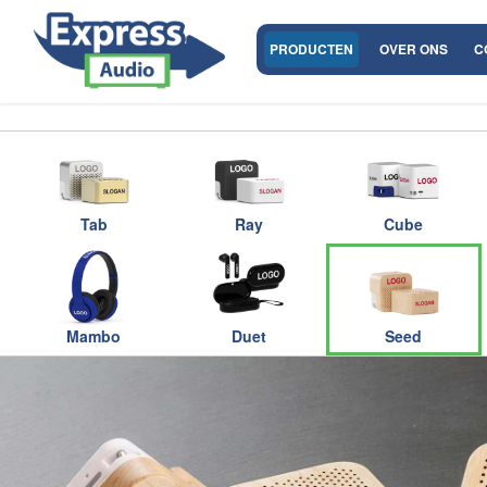
PRODUCTEN
OVER ONS
C
Tab
Ray
Cube
Mambo
Duet
Seed